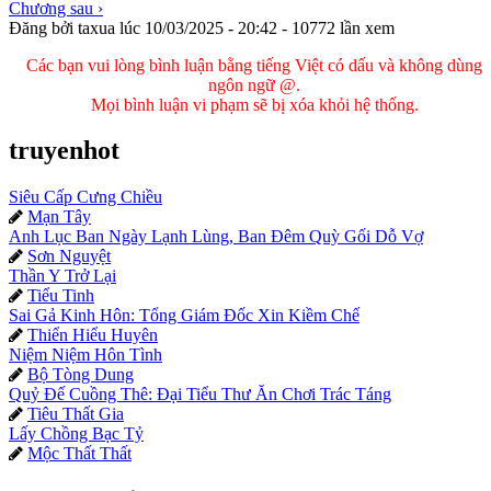
Chương sau ›
Đăng bởi
taxua
lúc 10/03/2025 - 20:42
-
10772 lần xem
Các bạn vui lòng bình luận bằng tiếng Việt có dấu và không dùng
ngôn ngữ @.
Mọi bình luận vi phạm sẽ bị xóa khỏi hệ thống.
truyenhot
Siêu Cấp Cưng Chiều
Mạn Tây

Anh Lục Ban Ngày Lạnh Lùng, Ban Đêm Quỳ Gối Dỗ Vợ
Sơn Nguyệt

Thần Y Trở Lại
Tiểu Tinh

Sai Gả Kinh Hôn: Tổng Giám Đốc Xin Kiềm Chế
Thiển Hiểu Huyên

Niệm Niệm Hôn Tình
Bộ Tòng Dung

Quỷ Đế Cuồng Thê: Đại Tiểu Thư Ăn Chơi Trác Táng
Tiêu Thất Gia

Lấy Chồng Bạc Tỷ
Mộc Thất Thất
