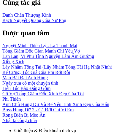
Cùng tác giả
Danh Chấn Thượng Kinh
Bạch Nguyêt Quang Của Nữ Phụ
Được quan tâm
Nguyệt Minh Thiên Lý - La Thanh Mai
Tổng Giám Đốc Gian Manh Chỉ Yêu Vợ
Lan Lan, Vi Phu Tình Nguyện Làm Ấm Giường
Xiềng Xích
Lấy Nhầm Tổng Tài (Lấy Nhầm Tổng Tài Hạ Nhật Ninh)
Bé Cưng, Tóc Giả Của Em Rớt Rồi
Mạo Bài Đại Anh Hùng
Ngày xưa có một chuyện tình
Tiểu Túc Bảo Đáng Gờm
Cô Vợ Tổng Giám Đốc Xinh Đẹp Của Tôi
Phi Thiên
Anh Chủ Hung Dữ Và Bé Yêu Tinh Xinh Đẹp Của Hắn
Boss Hung Dữ 2 - Cả Đời Chỉ Vì Em
Rong Biển Bị Mèo Ăn
Nhật kí công chúa
Giới thiệu & Điều khoản dịch vụ