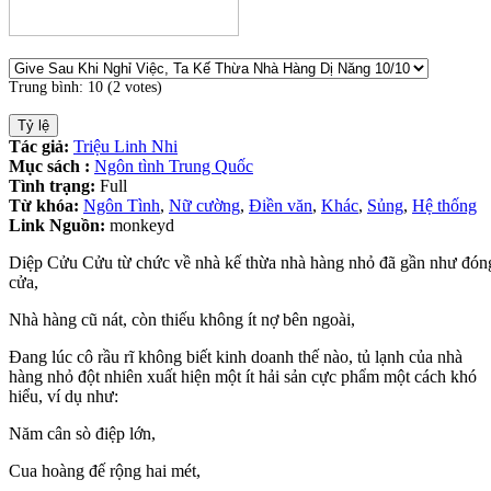
Trung bình:
10
(
2
votes)
Tác giả:
Triệu Linh Nhi
Mục sách :
Ngôn tình Trung Quốc
Tình trạng:
Full
Từ khóa:
Ngôn Tình
,
Nữ cường
,
Điền văn
,
Khác
,
Sủng
,
Hệ thống
Link Nguồn:
monkeyd
Diệp Cửu Cửu từ chức về nhà kế thừa nhà hàng nhỏ đã gần như đón
cửa,
Nhà hàng cũ nát, còn thiếu không ít nợ bên ngoài,
Đang lúc cô rầu rĩ không biết kinh doanh thế nào, tủ lạnh của nhà
hàng nhỏ đột nhiên xuất hiện một ít hải sản cực phẩm một cách khó
hiểu, ví dụ như:
Năm cân sò điệp lớn,
Cua hoàng đế rộng hai mét,