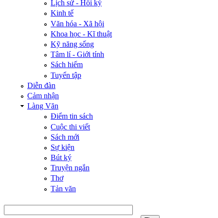
Lịch sử - Hồi ký
Kinh tế
Văn hóa - Xã hội
Khoa học - Kĩ thuật
Kỹ năng sống
Tâm lí - Giới tính
Sách hiếm
Tuyển tập
Diễn đàn
Cảm nhận
Làng Văn
Điểm tin sách
Cuộc thi viết
Sách mới
Sự kiện
Bút ký
Truyện ngắn
Thơ
Tản văn