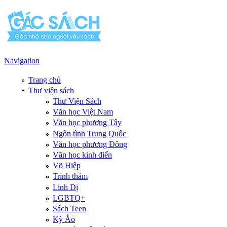
Navigation
Trang chủ
Thư viện sách
Thư Viện Sách
Văn học Việt Nam
Văn học phương Tây
Ngôn tình Trung Quốc
Văn học phương Đông
Văn học kinh điển
Võ Hiệp
Trinh thám
Linh Dị
LGBTQ+
Sách Teen
Kỳ Ảo