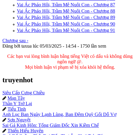
Vai Ác Pháo Hôi, Trầm Mê Nuôi Con - Chương 87
Vai Ác Pháo Hôi, Trầm Mê Nuôi Con - Chương 88
Vai Ác Pháo Hôi, Trầm Mê Nuôi Con - Chương 89
Vai Ác Pháo Hôi, Trầm Mê Nuôi Con - Chương 90
Vai Ác Pháo Hôi, Trầm Mê Nuôi Con - Chương 91
Chương sau ›
Đăng bởi
taxua
lúc 05/03/2025 - 14:54
-
1750 lần xem
Các bạn vui lòng bình luận bằng tiếng Việt có dấu và không dùng
ngôn ngữ @.
Mọi bình luận vi phạm sẽ bị xóa khỏi hệ thống.
truyenhot
Siêu Cấp Cưng Chiều
Mạn Tây

Thần Y Trở Lại
Tiểu Tinh

Anh Lục Ban Ngày Lạnh Lùng, Ban Đêm Quỳ Gối Dỗ Vợ
Sơn Nguyệt

Sai Gả Kinh Hôn: Tổng Giám Đốc Xin Kiềm Chế
Thiển Hiểu Huyên
