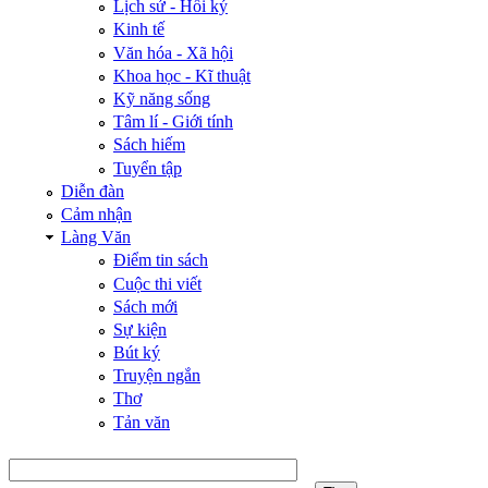
Lịch sử - Hồi ký
Kinh tế
Văn hóa - Xã hội
Khoa học - Kĩ thuật
Kỹ năng sống
Tâm lí - Giới tính
Sách hiếm
Tuyển tập
Diễn đàn
Cảm nhận
Làng Văn
Điểm tin sách
Cuộc thi viết
Sách mới
Sự kiện
Bút ký
Truyện ngắn
Thơ
Tản văn