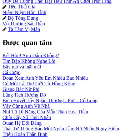
Quỷ Đế Cuồng Thê: Đại Tiểu Thư Ăn Chơi Trác Táng
Tiêu Thất Gia

Niệm Niệm Hôn Tình
Bộ Tòng Dung

Vô Thượng Sát Thần
Tà Tâm Vị Mẫn

Được quan tâm
Kết Hôn! Anh Dám Không?
Tim Đập Không Nghe Lời
Bây giờ và mãi mãi
Cá Cược
Đoán Xem Anh Yêu Em Nhiều Bao Nhiêu
Có Một Lá Thư Gửi Từ Hồng Kông
Giang Bắc Nữ Phỉ
Lãng Tích Hương Đô
Bích Huyết Tẩy Ngân Thương - Full - Cổ Long
Vậy Cùng Anh Về Nhà
Nhi Tử Dị Năng Của Mẫu Thân Hỏa Thần
Chín Cây Số Tình Nhân
Quan Hệ Đối Đẳng
Thái Tử Thông Báo Một Ngàn Lần: Nữ Nhân Nguy Hiểm
Triệu Hoán Thần Binh