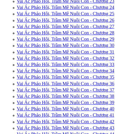
Vai Ác Pháo Hôi, Trầm Mê Nuôi Con - Chương 23
Vai Ác Pháo Hôi, Trầm Mê Nuôi Con - Chương 24
Vai Ác Pháo Hôi, Trầm Mê Nuôi Con - Chương 25
Vai Ác Pháo Hôi, Trầm Mê Nuôi Con - Chương 26
Vai Ác Pháo Hôi, Trầm Mê Nuôi Con - Chương 27
Vai Ác Pháo Hôi, Trầm Mê Nuôi Con - Chương 28
Vai Ác Pháo Hôi, Trầm Mê Nuôi Con - Chương 29
Vai Ác Pháo Hôi, Trầm Mê Nuôi Con - Chương 30
Vai Ác Pháo Hôi, Trầm Mê Nuôi Con - Chương 31
Vai Ác Pháo Hôi, Trầm Mê Nuôi Con - Chương 32
Vai Ác Pháo Hôi, Trầm Mê Nuôi Con - Chương 33
Vai Ác Pháo Hôi, Trầm Mê Nuôi Con - Chương 34
Vai Ác Pháo Hôi, Trầm Mê Nuôi Con - Chương 35
Vai Ác Pháo Hôi, Trầm Mê Nuôi Con - Chương 36
Vai Ác Pháo Hôi, Trầm Mê Nuôi Con - Chương 37
Vai Ác Pháo Hôi, Trầm Mê Nuôi Con - Chương 38
Vai Ác Pháo Hôi, Trầm Mê Nuôi Con - Chương 39
Vai Ác Pháo Hôi, Trầm Mê Nuôi Con - Chương 40
Vai Ác Pháo Hôi, Trầm Mê Nuôi Con - Chương 41
Vai Ác Pháo Hôi, Trầm Mê Nuôi Con - Chương 42
Vai Ác Pháo Hôi, Trầm Mê Nuôi Con - Chương 43