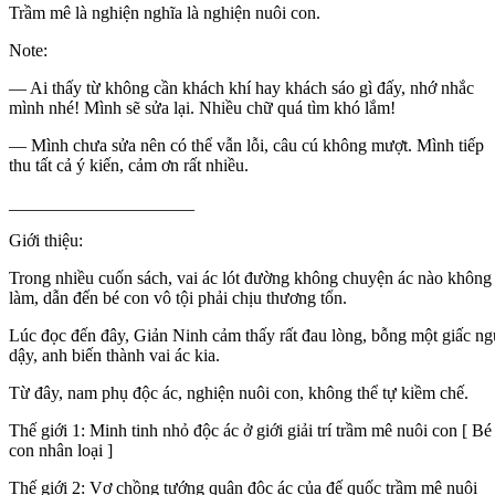
Trầm mê là nghiện nghĩa là nghiện nuôi con.
Note:
— Ai thấy từ không cần khách khí hay khách sáo gì đấy, nhớ nhắc
mình nhé! Mình sẽ sửa lại. Nhiều chữ quá tìm khó lắm!
— Mình chưa sửa nên có thể vẫn lỗi, câu cú không mượt. Mình tiếp
thu tất cả ý kiến, cảm ơn rất nhiều.
_____________________
Giới thiệu:
Trong nhiều cuốn sách, vai ác lót đường không chuyện ác nào không
làm, dẫn đến bé con vô tội phải chịu thương tổn.
Lúc đọc đến đây, Giản Ninh cảm thấy rất đau lòng, bỗng một giấc ng
dậy, anh biến thành vai ác kia.
Từ đây, nam phụ độc ác, nghiện nuôi con, không thể tự kiềm chế.
Thế giới 1: Minh tinh nhỏ độc ác ở giới giải trí trầm mê nuôi con [ Bé
con nhân loại ]
Thế giới 2: Vợ chồng tướng quân độc ác của đế quốc trầm mê nuôi