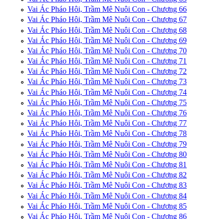
Vai Ác Pháo Hôi, Trầm Mê Nuôi Con - Chương 66
Vai Ác Pháo Hôi, Trầm Mê Nuôi Con - Chương 67
Vai Ác Pháo Hôi, Trầm Mê Nuôi Con - Chương 68
Vai Ác Pháo Hôi, Trầm Mê Nuôi Con - Chương 69
Vai Ác Pháo Hôi, Trầm Mê Nuôi Con - Chương 70
Vai Ác Pháo Hôi, Trầm Mê Nuôi Con - Chương 71
Vai Ác Pháo Hôi, Trầm Mê Nuôi Con - Chương 72
Vai Ác Pháo Hôi, Trầm Mê Nuôi Con - Chương 73
Vai Ác Pháo Hôi, Trầm Mê Nuôi Con - Chương 74
Vai Ác Pháo Hôi, Trầm Mê Nuôi Con - Chương 75
Vai Ác Pháo Hôi, Trầm Mê Nuôi Con - Chương 76
Vai Ác Pháo Hôi, Trầm Mê Nuôi Con - Chương 77
Vai Ác Pháo Hôi, Trầm Mê Nuôi Con - Chương 78
Vai Ác Pháo Hôi, Trầm Mê Nuôi Con - Chương 79
Vai Ác Pháo Hôi, Trầm Mê Nuôi Con - Chương 80
Vai Ác Pháo Hôi, Trầm Mê Nuôi Con - Chương 81
Vai Ác Pháo Hôi, Trầm Mê Nuôi Con - Chương 82
Vai Ác Pháo Hôi, Trầm Mê Nuôi Con - Chương 83
Vai Ác Pháo Hôi, Trầm Mê Nuôi Con - Chương 84
Vai Ác Pháo Hôi, Trầm Mê Nuôi Con - Chương 85
Vai Ác Pháo Hôi, Trầm Mê Nuôi Con - Chương 86