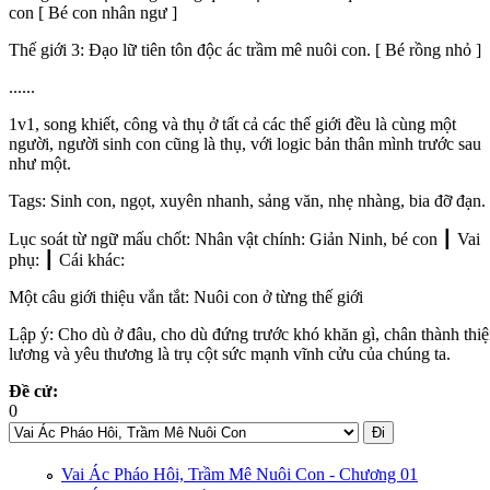
con [ Bé con nhân ngư ]
Thế giới 3: Đạo lữ tiên tôn độc ác trầm mê nuôi con. [ Bé rồng nhỏ ]
......
1v1, song khiết, công và thụ ở tất cả các thế giới đều là cùng một
người, người sinh con cũng là thụ, với logic bản thân mình trước sau
như một.
Tags: Sinh con, ngọt, xuyên nhanh, sảng văn, nhẹ nhàng, bia đỡ đạn.
Lục soát từ ngữ mấu chốt: Nhân vật chính: Giản Ninh, bé con ┃ Vai
phụ: ┃ Cái khác:
Một câu giới thiệu vắn tắt: Nuôi con ở từng thế giới
Lập ý: Cho dù ở đâu, cho dù đứng trước khó khăn gì, chân thành thi
lương và yêu thương là trụ cột sức mạnh vĩnh cửu của chúng ta.
Đề cử:
0
Vote up!
Vai Ác Pháo Hôi, Trầm Mê Nuôi Con - Chương 01