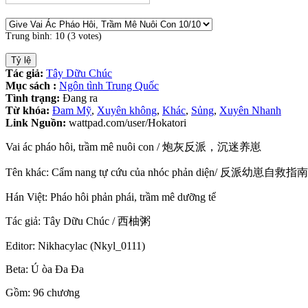
Trung bình:
10
(
3
votes)
Tác giả:
Tây Dữu Chúc
Mục sách :
Ngôn tình Trung Quốc
Tình trạng:
Đang ra
Từ khóa:
Đam Mỹ
,
Xuyên không
,
Khác
,
Sủng
,
Xuyên Nhanh
Link Nguồn:
wattpad.com/user/Hokatori
Vai ác pháo hôi, trầm mê nuôi con / 炮灰反派，沉迷养崽
Tên khác: Cẩm nang tự cứu của nhóc phản diện/ 反派幼崽自救指南
Hán Việt: Pháo hôi phản phái, trầm mê dưỡng tể
Tác giả: Tây Dữu Chúc / 西柚粥
Editor: Nikhacylac (Nkyl_0111)
Beta: Ú òa Đa Đa
Gồm: 96 chương