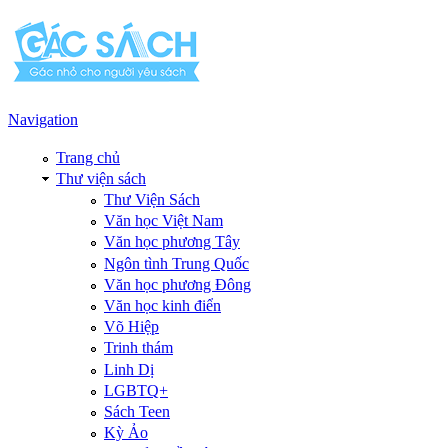
Navigation
Trang chủ
Thư viện sách
Thư Viện Sách
Văn học Việt Nam
Văn học phương Tây
Ngôn tình Trung Quốc
Văn học phương Đông
Văn học kinh điển
Võ Hiệp
Trinh thám
Linh Dị
LGBTQ+
Sách Teen
Kỳ Ảo