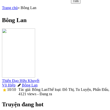
Trang chủ
» Bông Lan
You are here
Bông Lan
Thiên Đạo Hữu Khuyết
Võ Hiệp
Bông Lan

10/10
Tác giả: Bông LanThể loại: Đô Thị, Tu Luyện, Phấn Đấu, Tr

4121 views - Đang ra
Truyện đang hot