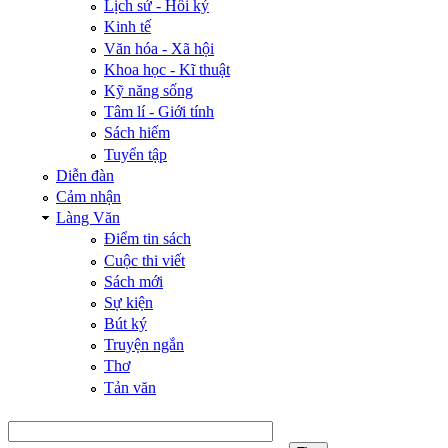
Lịch sử - Hồi ký
Kinh tế
Văn hóa - Xã hội
Khoa học - Kĩ thuật
Kỹ năng sống
Tâm lí - Giới tính
Sách hiếm
Tuyển tập
Diễn đàn
Cảm nhận
Làng Văn
Điểm tin sách
Cuộc thi viết
Sách mới
Sự kiện
Bút ký
Truyện ngắn
Thơ
Tản văn