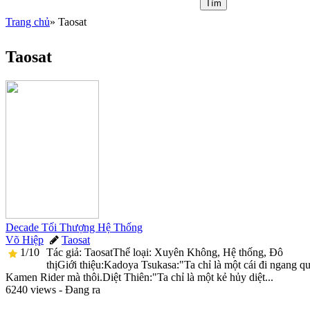
Trang chủ
» Taosat
You are here
Taosat
Decade Tối Thượng Hệ Thống
Võ Hiệp
Taosat

1/10
Tác giả: TaosatThể loại: Xuyên Không, Hệ thống, Đô

thịGiới thiệu:Kadoya Tsukasa:"Ta chỉ là một cái đi ngang q
Kamen Rider mà thôi.Diệt Thiên:"Ta chỉ là một kẻ hủy diệt...
6240 views - Đang ra