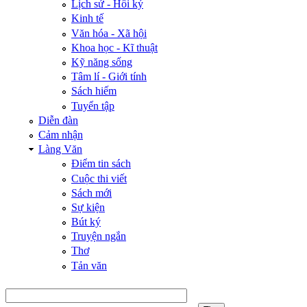
Lịch sử - Hồi ký
Kinh tế
Văn hóa - Xã hội
Khoa học - Kĩ thuật
Kỹ năng sống
Tâm lí - Giới tính
Sách hiếm
Tuyển tập
Diễn đàn
Cảm nhận
Làng Văn
Điểm tin sách
Cuộc thi viết
Sách mới
Sự kiện
Bút ký
Truyện ngắn
Thơ
Tản văn