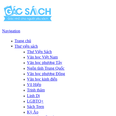
Navigation
Trang chủ
Thư viện sách
Thư Viện Sách
Văn học Việt Nam
Văn học phương Tây
Ngôn tình Trung Quốc
Văn học phương Đông
Văn học kinh điển
Võ Hiệp
Trinh thám
Linh Dị
LGBTQ+
Sách Teen
Kỳ Ảo