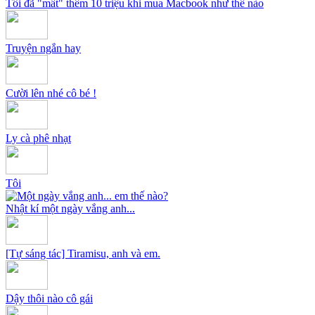
Tôi đã "mất" thêm 10 triệu khi mua Macbook như thế nào
Truyện ngắn hay
Cười lên nhé cô bé !
Ly cà phê nhạt
Tôi
Nhật kí một ngày vắng anh...
[Tự sáng tác] Tiramisu, anh và em.
Dậy thôi nào cô gái