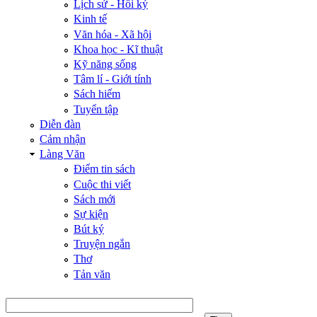
Lịch sử - Hồi ký
Kinh tế
Văn hóa - Xã hội
Khoa học - Kĩ thuật
Kỹ năng sống
Tâm lí - Giới tính
Sách hiếm
Tuyển tập
Diễn đàn
Cảm nhận
Làng Văn
Điểm tin sách
Cuộc thi viết
Sách mới
Sự kiện
Bút ký
Truyện ngắn
Thơ
Tản văn