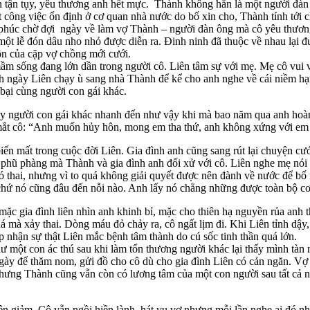
 tận tụy, yêu thương anh hết mực. Thành không hẳn là một người đàn ô
 công việc ổn định ở cơ quan nhà nước do bố xin cho, Thành tính tới 
h phúc chờ đợi ngày về làm vợ Thành – người đàn ông mà cô yêu thương
một lễ đón dâu nho nhỏ được diễn ra. Đinh ninh đã thuộc về nhau lại đ
n của cặp vợ chồng mới cưới.
mầm sống đang lớn dần trong người cô. Liên tâm sự với mẹ. Mẹ cô vui v
nh ngày Liên chạy ù sang nhà Thành để kể cho anh nghe về cái niềm h
 bại cùng người con gái khác.
ay người con gái khác nhanh đến như vậy khi mà bao năm qua anh hoàn
 mắt cô: “Anh muốn hủy hôn, mong em tha thứ, anh không xứng với em
ến mất trong cuộc đời Liên. Gia đình anh cũng sang rút lại chuyện cư
t phũ phàng mà Thành và gia đình anh đối xử với cô. Liên nghe mẹ nói 
ó thai, nhưng vì to quá không giải quyết được nên đành về nước để bố 
ại chứ nó cũng đâu đến nỗi nào. Anh lấy nó chẳng những được toàn bộ cơ
ặc gia đình liên nhìn anh khinh bỉ, mặc cho thiên hạ nguyền rủa anh
mà xảy thai. Dòng máu đỏ chảy ra, cô ngất lịm đi. Khi Liên tỉnh dậy, ng
 nhận sự thật Liên mắc bệnh tâm thành do cú sốc tinh thần quá lớn.
một con ác thú sau khi làm tổn thương người khác lại thấy mình tàn nh
 ngày để thăm nom, gửi đồ cho cô dù cho gia đình Liên có cản ngăn. V
ưng Thành cũng vẫn còn có lương tâm của một con người sau tất cả n
 giảm. Cô vẫn ngồi hiền lành, hát vu vơ nhưng mỗi lần nghe ai đó nhắc