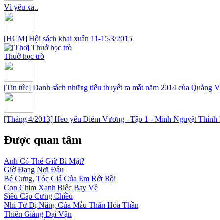
Vì yêu xa..
[HCM] Hội sách khai xuân 11-15/3/2015
Thuở học trò
[Tin tức] Danh sách những tiểu thuyết ra mắt năm 2014 của Quảng 
[Tháng 4/2013] Heo yêu Diêm Vương –Tập 1 - Minh Nguyệt Thính
Được quan tâm
Anh Có Thể Giữ Bí Mật?
Giờ Đang Nơi Đâu
Bé Cưng, Tóc Giả Của Em Rớt Rồi
Con Chim Xanh Biếc Bay Về
Siêu Cấp Cưng Chiều
Nhi Tử Dị Năng Của Mẫu Thân Hỏa Thần
Thiên Giáng Đại Vận