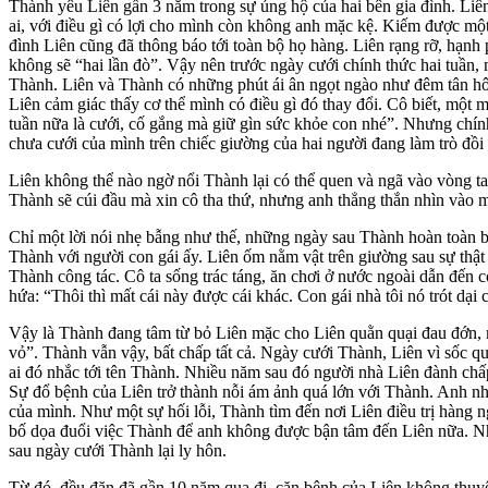
Thành yêu Liên gần 3 năm trong sự ủng hộ của hai bên gia đình. Liên
ai, với điều gì có lợi cho mình còn không anh mặc kệ. Kiếm được một
đình Liên cũng đã thông báo tới toàn bộ họ hàng. Liên rạng rỡ, hạn
không sẽ “hai lần đò”. Vậy nên trước ngày cưới chính thức hai tuần, 
Thành. Liên và Thành có những phút ái ân ngọt ngào như đêm tân hô
Liên cảm giác thấy cơ thể mình có điều gì đó thay đổi. Cô biết, một 
tuần nữa là cưới, cố gắng mà giữ gìn sức khỏe con nhé”. Nhưng chí
chưa cưới của mình trên chiếc giường của hai người đang làm trò đồi
Liên không thể nào ngờ nổi Thành lại có thể quen và ngã vào vòng t
Thành sẽ cúi đầu mà xin cô tha thứ, nhưng anh thẳng thắn nhìn vào
Chỉ một lời nói nhẹ bẫng như thế, những ngày sau Thành hoàn toàn bi
Thành với người con gái ấy. Liên ốm nằm vật trên giường sau sự thậ
Thành công tác. Cô ta sống trác táng, ăn chơi ở nước ngoài dẫn đến c
hứa: “Thôi thì mất cái này được cái khác. Con gái nhà tôi nó trót d
Vậy là Thành đang tâm từ bỏ Liên mặc cho Liên quằn quại đau đớn, m
vỏ”. Thành vẫn vậy, bất chấp tất cả. Ngày cưới Thành, Liên vì sốc quá 
ai đó nhắc tới tên Thành. Nhiều năm sau đó người nhà Liên đành chấp
Sự đổ bệnh của Liên trở thành nỗi ám ảnh quá lớn với Thành. Anh như 
của mình. Như một sự hối lỗi, Thành tìm đến nơi Liên điều trị hàng
bố dọa đuổi việc Thành để anh không được bận tâm đến Liên nữa. Nh
sau ngày cưới Thành lại ly hôn.
Từ đó, đều đặn đã gần 10 năm qua đi, căn bệnh của Liên không thuyên