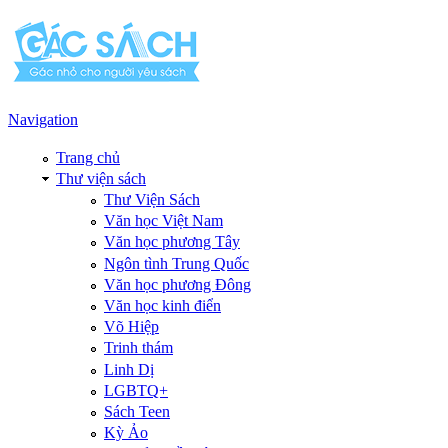
Navigation
Trang chủ
Thư viện sách
Thư Viện Sách
Văn học Việt Nam
Văn học phương Tây
Ngôn tình Trung Quốc
Văn học phương Đông
Văn học kinh điển
Võ Hiệp
Trinh thám
Linh Dị
LGBTQ+
Sách Teen
Kỳ Ảo