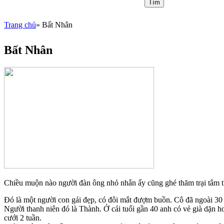
Trang chủ
» Bất Nhân
You are here
Bất Nhân
Chiều muộn nào người đàn ông nhỏ nhắn ấy cũng ghé thăm trại tâm thầ
Đó là một người con gái đẹp, có đôi mắt đượm buồn. Cô đã ngoài 30
Người thanh niên đó là Thành. Ở cái tuổi gần 40 anh có vẻ già dặn h
cưới 2 tuần.