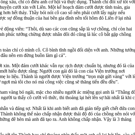
ng xấu, chỉ có điều anh cơ hội và thực dụng. Thành chỉ đối xử tốt với
chuyện cưới xin với Liên. Một kế hoạch đám cưới được tính toán, gia
 hơn hết thảy. Thầy bói nói cô cao số nên phải cưới lấy ngày nếu
ược sự đồng thuận của hai bên gia đình nên tối hôm đó Liên ở lại nhà
ẻ động viên: “Thôi, dù sao các con cũng sắp là vợ chồng, chỉ còn hai
ạnh phúc tưởng chừng được nhân đôi đó cũng là lúc cô bắt gặp chồng
 toàn chỉ có mình cô. Cô bình tĩnh ngồi đối diện với anh. Những tưởn
 đâu nên em đừng buồn làm gì cả”.
ới xin. Một đám cưới khác vẫn rục rịch được chuẩn bị, nhưng đó là của
mới hiểu được rằng: Người con gái đó là con của Viện trưởng nơi
mẹ lo liệu. Thành là người được Viện trưởng “trọn mặt gửi vàng” với l
 ngơi mà tôi cho nó mà công việc cũng sẽ thăng tiến đều đều”.
 tham vàng bỏ ngãi, mặc cho nhiều người ác miệng gọi anh là “Thằng đ
ười ta thấy cô cười vô thức, thi thoảng lại hét lên sợ hãi nhất là khi 
ẫn và đáng sợ. Nhất là khi anh biết anh đã gián tiếp giết chết đứa con
ợ Thành không thể nào chấp nhận được thái độ đó của chồng nên nói vớ
hững đê hèn mà anh đã tạo ra. Anh không chấp nhận. Vậy là 3 tháng
 tới tên Thành hay chỉ thoáng nhìn thấy mặt anh cô lại hét lên, cào c